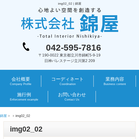
img02_02 | 錦屋
042-595-7816
〒190-0022 東京都立川市錦町5-9-19
日神パレステージ立川第2 209
会社概要
コーディネート
業務内容
Company Profile
Coordination
Business content
施行例
お問い合わせ
Enforcement example
Contact Us
錦屋
img02_02
img02_02