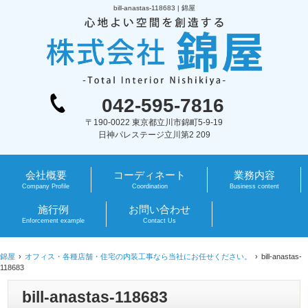
bill-anastas-118683 | 錦屋
042-595-7816
〒190-0022 東京都立川市錦町5-9-19
日神パレステージ立川第2 209
会社概要
コーディネート
業務内容
Company Profile
Coordination
Business content
施行例
お問い合わせ
Enforcement example
Contact Us
錦屋
オフィス・各種店舗・住宅の内装工事なら当社にお任せください。
bill-anastas-
118683
bill-anastas-118683