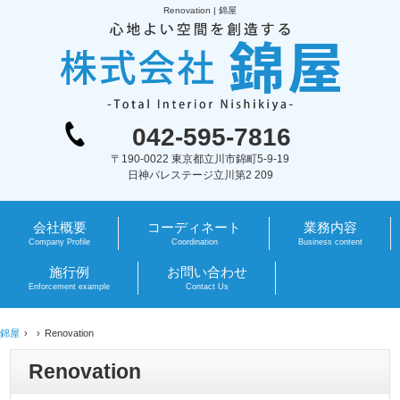
Renovation | 錦屋
042-595-7816
〒190-0022 東京都立川市錦町5-9-19
日神パレステージ立川第2 209
会社概要
コーディネート
業務内容
Company Profile
Coordination
Business content
施行例
お問い合わせ
Enforcement example
Contact Us
錦屋
Renovation
Renovation